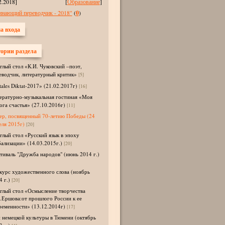
2.2018]
[
Образование
]
инающий переводчик - 2018"
(
0
)
а входа
ории раздела
глый стол «К.И. Чуковский –поэт,
еводчик, литературный критик»
[5]
tales Diktat-2017» (21.02.2017г)
[16]
ературно-музыкальная гостиная «Моя
ога счастья» (27.10.2016г)
[11]
ер, посвященный 70-летию Победы (24
еля 2015г)
[20]
глый стол «Русский язык в эпоху
бализации» (14.03.2015г.)
[20]
тиваль "Дружба народов" (июнь 2014 г.)
курс художественного слова (ноябрь
 г.)
[20]
глый стол «Осмысление творчества
.Ершова:от прошлого России к ее
ременности» (13.12.2014г)
[17]
 немецкой культуры в Тюмени (октябрь