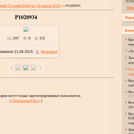
[12.0
нный 70-летию Победы (24 апреля 2015г)
» P1020934
"Нач
P1020934
Форм
Катег
247
0
0.0
В реальном размере
Кру
пер
«To
бавлено
21.06.2015
Дельбена
1600x1200
/ 178.8Kb
Лит
дор
Веч
апр
Кру
гло
Фес
арии могут только зарегистрированные пользователи.
[17]
[
Регистрация
|
Вход
]
Кон
2014
Кру
П.П
сов
Дни