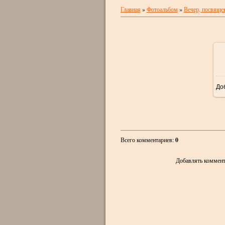
Главная
»
Фотоальбом
»
Вечер, посвяще
До
Всего комментариев
:
0
Добавлять коммент