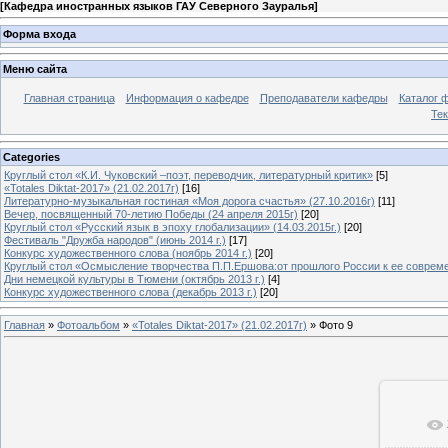
[
Кафедра иностранных языков ГАУ Северного Зауралья
]
Форма входа
Меню сайта
Главная страница
Информация о кафедре
Преподаватели кафедры
Каталог 
Тек
Categories
Круглый стол «К.И. Чуковский –поэт, переводчик, литературный критик»
[5]
«Totales Diktat-2017» (21.02.2017г)
[16]
Литературно-музыкальная гостиная «Моя дорога счастья» (27.10.2016г)
[11]
Вечер, посвященный 70-летию Победы (24 апреля 2015г)
[20]
Круглый стол «Русский язык в эпоху глобализации» (14.03.2015г.)
[20]
Фестиваль "Дружба народов" (июнь 2014 г.)
[17]
Конкурс художественного слова (ноябрь 2014 г.)
[20]
Круглый стол «Осмысление творчества П.П.Ершова:от прошлого России к ее современ
Дни немецкой культуры в Тюмени (октябрь 2013 г.)
[4]
Конкурс художественного слова (декабрь 2013 г.)
[20]
Главная
»
Фотоальбом
»
«Totales Diktat-2017» (21.02.2017г)
» Фото 9