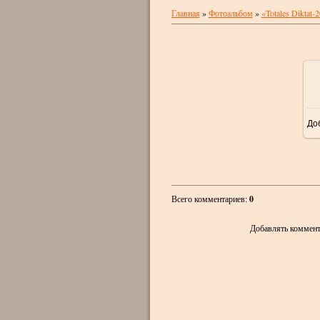
Главная
»
Фотоальбом
»
«Totales Diktat-
До
Всего комментариев
:
0
Добавлять коммент