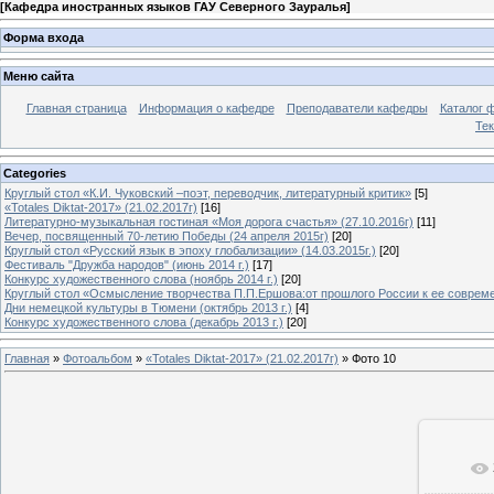
[
Кафедра иностранных языков ГАУ Северного Зауралья
]
Форма входа
Меню сайта
Главная страница
Информация о кафедре
Преподаватели кафедры
Каталог 
Тек
Categories
Круглый стол «К.И. Чуковский –поэт, переводчик, литературный критик»
[5]
«Totales Diktat-2017» (21.02.2017г)
[16]
Литературно-музыкальная гостиная «Моя дорога счастья» (27.10.2016г)
[11]
Вечер, посвященный 70-летию Победы (24 апреля 2015г)
[20]
Круглый стол «Русский язык в эпоху глобализации» (14.03.2015г.)
[20]
Фестиваль "Дружба народов" (июнь 2014 г.)
[17]
Конкурс художественного слова (ноябрь 2014 г.)
[20]
Круглый стол «Осмысление творчества П.П.Ершова:от прошлого России к ее современ
Дни немецкой культуры в Тюмени (октябрь 2013 г.)
[4]
Конкурс художественного слова (декабрь 2013 г.)
[20]
Главная
»
Фотоальбом
»
«Totales Diktat-2017» (21.02.2017г)
» Фото 10