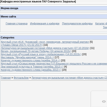
[
Кафедра иностранных языков ГАУ Северного Зауралья
]
Форма входа
Меню сайта
Главная страница
Информация о кафедре
Преподаватели кафедры
Каталог 
Тек
Categories
Круглый стол «К.И. Чуковский –поэт, переводчик, литературный критик»
[5]
«Totales Diktat-2017» (21.02.2017г)
[16]
Литературно-музыкальная гостиная «Моя дорога счастья» (27.10.2016г)
[11]
Вечер, посвященный 70-летию Победы (24 апреля 2015г)
[20]
Круглый стол «Русский язык в эпоху глобализации» (14.03.2015г.)
[20]
Фестиваль "Дружба народов" (июнь 2014 г.)
[17]
Конкурс художественного слова (ноябрь 2014 г.)
[20]
Круглый стол «Осмысление творчества П.П.Ершова:от прошлого России к ее современ
Дни немецкой культуры в Тюмени (октябрь 2013 г.)
[4]
Конкурс художественного слова (декабрь 2013 г.)
[20]
Главная
»
Фотоальбом
»
Литературно-музыкальная гостиная «Моя дорога счастья» (27