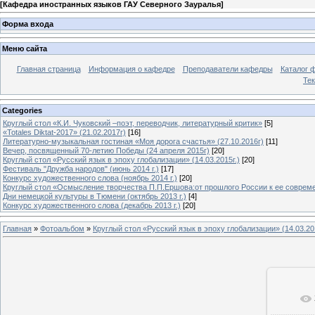
[
Кафедра иностранных языков ГАУ Северного Зауралья
]
Форма входа
Меню сайта
Главная страница
Информация о кафедре
Преподаватели кафедры
Каталог 
Тек
Categories
Круглый стол «К.И. Чуковский –поэт, переводчик, литературный критик»
[5]
«Totales Diktat-2017» (21.02.2017г)
[16]
Литературно-музыкальная гостиная «Моя дорога счастья» (27.10.2016г)
[11]
Вечер, посвященный 70-летию Победы (24 апреля 2015г)
[20]
Круглый стол «Русский язык в эпоху глобализации» (14.03.2015г.)
[20]
Фестиваль "Дружба народов" (июнь 2014 г.)
[17]
Конкурс художественного слова (ноябрь 2014 г.)
[20]
Круглый стол «Осмысление творчества П.П.Ершова:от прошлого России к ее современ
Дни немецкой культуры в Тюмени (октябрь 2013 г.)
[4]
Конкурс художественного слова (декабрь 2013 г.)
[20]
Главная
»
Фотоальбом
»
Круглый стол «Русский язык в эпоху глобализации» (14.03.201