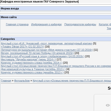
[
Кафедра иностранных языков ГАУ Северного Зауралья
]
Форма входа
Меню сайта
Главная страница
Информация о кафедре
Преподаватели кафедры
Каталог 
Тек
Categories
Круглый стол «К.И. Чуковский –поэт, переводчик, литературный критик»
[5]
«Totales Diktat-2017» (21.02.2017г)
[16]
Литературно-музыкальная гостиная «Моя дорога счастья» (27.10.2016г)
[11]
Вечер, посвященный 70-летию Победы (24 апреля 2015г)
[20]
Круглый стол «Русский язык в эпоху глобализации» (14.03.2015г.)
[20]
Фестиваль "Дружба народов" (июнь 2014 г.)
[17]
Конкурс художественного слова (ноябрь 2014 г.)
[20]
Круглый стол «Осмысление творчества П.П.Ершова:от прошлого России к ее современ
Дни немецкой культуры в Тюмени (октябрь 2013 г.)
[4]
Конкурс художественного слова (декабрь 2013 г.)
[20]
Главная
»
Фотоальбом
»
Круглый стол «Осмысление творчества П.П.Ершова:от прошло
S
В ре