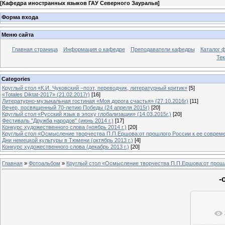
[
Кафедра иностранных языков ГАУ Северного Зауралья
]
Форма входа
Меню сайта
Главная страница
Информация о кафедре
Преподаватели кафедры
Каталог 
Тек
Categories
Круглый стол «К.И. Чуковский –поэт, переводчик, литературный критик»
[5]
«Totales Diktat-2017» (21.02.2017г)
[16]
Литературно-музыкальная гостиная «Моя дорога счастья» (27.10.2016г)
[11]
Вечер, посвященный 70-летию Победы (24 апреля 2015г)
[20]
Круглый стол «Русский язык в эпоху глобализации» (14.03.2015г.)
[20]
Фестиваль "Дружба народов" (июнь 2014 г.)
[17]
Конкурс художественного слова (ноябрь 2014 г.)
[20]
Круглый стол «Осмысление творчества П.П.Ершова:от прошлого России к ее современ
Дни немецкой культуры в Тюмени (октябрь 2013 г.)
[4]
Конкурс художественного слова (декабрь 2013 г.)
[20]
Главная
»
Фотоальбом
»
Круглый стол «Осмысление творчества П.П.Ершова:от прошло
-
В ре