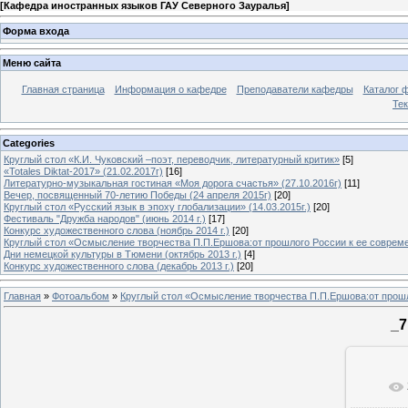
[
Кафедра иностранных языков ГАУ Северного Зауралья
]
Форма входа
Меню сайта
Главная страница
Информация о кафедре
Преподаватели кафедры
Каталог 
Тек
Categories
Круглый стол «К.И. Чуковский –поэт, переводчик, литературный критик»
[5]
«Totales Diktat-2017» (21.02.2017г)
[16]
Литературно-музыкальная гостиная «Моя дорога счастья» (27.10.2016г)
[11]
Вечер, посвященный 70-летию Победы (24 апреля 2015г)
[20]
Круглый стол «Русский язык в эпоху глобализации» (14.03.2015г.)
[20]
Фестиваль "Дружба народов" (июнь 2014 г.)
[17]
Конкурс художественного слова (ноябрь 2014 г.)
[20]
Круглый стол «Осмысление творчества П.П.Ершова:от прошлого России к ее современ
Дни немецкой культуры в Тюмени (октябрь 2013 г.)
[4]
Конкурс художественного слова (декабрь 2013 г.)
[20]
Главная
»
Фотоальбом
»
Круглый стол «Осмысление творчества П.П.Ершова:от прошло
_
В ре