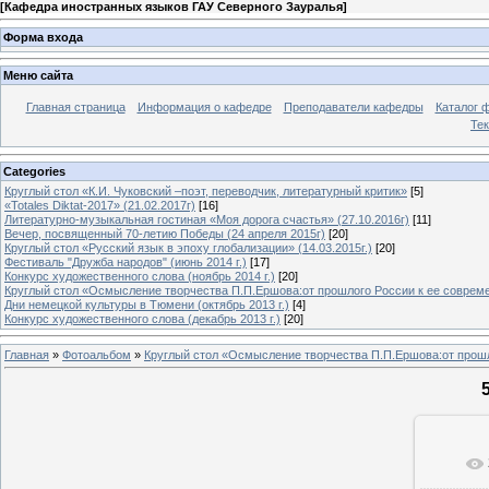
[
Кафедра иностранных языков ГАУ Северного Зауралья
]
Форма входа
Меню сайта
Главная страница
Информация о кафедре
Преподаватели кафедры
Каталог 
Тек
Categories
Круглый стол «К.И. Чуковский –поэт, переводчик, литературный критик»
[5]
«Totales Diktat-2017» (21.02.2017г)
[16]
Литературно-музыкальная гостиная «Моя дорога счастья» (27.10.2016г)
[11]
Вечер, посвященный 70-летию Победы (24 апреля 2015г)
[20]
Круглый стол «Русский язык в эпоху глобализации» (14.03.2015г.)
[20]
Фестиваль "Дружба народов" (июнь 2014 г.)
[17]
Конкурс художественного слова (ноябрь 2014 г.)
[20]
Круглый стол «Осмысление творчества П.П.Ершова:от прошлого России к ее современ
Дни немецкой культуры в Тюмени (октябрь 2013 г.)
[4]
Конкурс художественного слова (декабрь 2013 г.)
[20]
Главная
»
Фотоальбом
»
Круглый стол «Осмысление творчества П.П.Ершова:от прошло
В ре