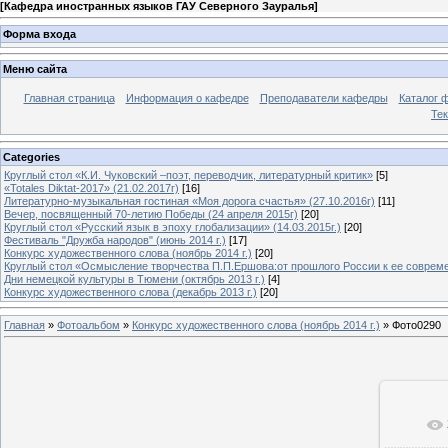
[
Кафедра иностранных языков ГАУ Северного Зауралья
]
Форма входа
Меню сайта
Главная страница
Информация о кафедре
Преподаватели кафедры
Каталог 
Тек
Categories
Круглый стол «К.И. Чуковский –поэт, переводчик, литературный критик»
[5]
«Totales Diktat-2017» (21.02.2017г)
[16]
Литературно-музыкальная гостиная «Моя дорога счастья» (27.10.2016г)
[11]
Вечер, посвященный 70-летию Победы (24 апреля 2015г)
[20]
Круглый стол «Русский язык в эпоху глобализации» (14.03.2015г.)
[20]
Фестиваль "Дружба народов" (июнь 2014 г.)
[17]
Конкурс художественного слова (ноябрь 2014 г.)
[20]
Круглый стол «Осмысление творчества П.П.Ершова:от прошлого России к ее современ
Дни немецкой культуры в Тюмени (октябрь 2013 г.)
[4]
Конкурс художественного слова (декабрь 2013 г.)
[20]
Главная
»
Фотоальбом
»
Конкурс художественного слова (ноябрь 2014 г.)
» Фото0290