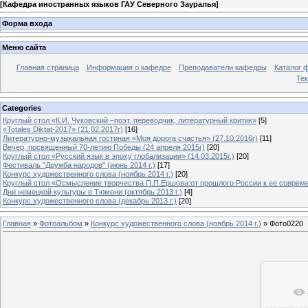
[
Кафедра иностранных языков ГАУ Северного Зауралья
]
Форма входа
Меню сайта
Главная страница
Информация о кафедре
Преподаватели кафедры
Каталог 
Тек
Categories
Круглый стол «К.И. Чуковский –поэт, переводчик, литературный критик»
[5]
«Totales Diktat-2017» (21.02.2017г)
[16]
Литературно-музыкальная гостиная «Моя дорога счастья» (27.10.2016г)
[11]
Вечер, посвященный 70-летию Победы (24 апреля 2015г)
[20]
Круглый стол «Русский язык в эпоху глобализации» (14.03.2015г.)
[20]
Фестиваль "Дружба народов" (июнь 2014 г.)
[17]
Конкурс художественного слова (ноябрь 2014 г.)
[20]
Круглый стол «Осмысление творчества П.П.Ершова:от прошлого России к ее современ
Дни немецкой культуры в Тюмени (октябрь 2013 г.)
[4]
Конкурс художественного слова (декабрь 2013 г.)
[20]
Главная
»
Фотоальбом
»
Конкурс художественного слова (ноябрь 2014 г.)
» Фото0220