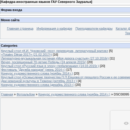
[
Кафедра иностранных языков ГАУ Северного Зауралья
]
Форма входа
Меню сайта
Главная страница
Информация о кафедре
Преподаватели кафедры
Каталог 
Тек
Categories
Круглый стол «К.И. Чуковский –поэт, переводчик, литературный критик»
[5]
«Totales Diktat-2017» (21.02.2017г)
[16]
Литературно-музыкальная гостиная «Моя дорога счастья» (27.10.2016г)
[11]
Вечер, посвященный 70-летию Победы (24 апреля 2015г)
[20]
Круглый стол «Русский язык в эпоху глобализации» (14.03.2015г.)
[20]
Фестиваль "Дружба народов" (июнь 2014 г.)
[17]
Конкурс художественного слова (ноябрь 2014 г.)
[20]
Круглый стол «Осмысление творчества П.П.Ершова:от прошлого России к ее современ
Дни немецкой культуры в Тюмени (октябрь 2013 г.)
[4]
Конкурс художественного слова (декабрь 2013 г.)
[20]
Главная
»
Фотоальбом
»
Конкурс художественного слова (ноябрь 2014 г.)
» DSC00095