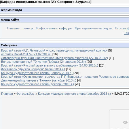
[
Кафедра иностранных языков ГАУ Северного Зауралья
]
Форма входа
Меню сайта
Главная страница
Информация о кафедре
Преподаватели кафедры
Каталог 
Тек
Categories
Круглый стол «К.И. Чуковский –поэт, переводчик, литературный критик»
[5]
«Totales Diktat-2017» (21.02.2017г)
[16]
Литературно-музыкальная гостиная «Моя дорога счастья» (27.10.2016г)
[11]
Вечер, посвященный 70-летию Победы (24 апреля 2015г)
[20]
Круглый стол «Русский язык в эпоху глобализации» (14.03.2015г.)
[20]
Фестиваль "Дружба народов" (июнь 2014 г.)
[17]
Конкурс художественного слова (ноябрь 2014 г.)
[20]
Круглый стол «Осмысление творчества П.П.Ершова:от прошлого России к ее современ
Дни немецкой культуры в Тюмени (октябрь 2013 г.)
[4]
Конкурс художественного слова (декабрь 2013 г.)
[20]
Главная
»
Фотоальбом
»
Конкурс художественного слова (декабрь 2013 г.)
» IMAG372