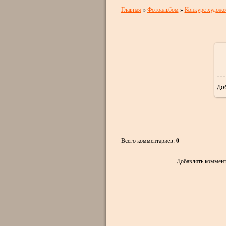
Главная
»
Фотоальбом
»
Конкурс художес
До
Всего комментариев
:
0
Добавлять коммент