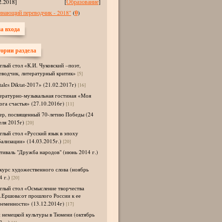
2.2018]
[
Образование
]
инающий переводчик - 2018"
(
0
)
а входа
ории раздела
глый стол «К.И. Чуковский –поэт,
еводчик, литературный критик»
[5]
tales Diktat-2017» (21.02.2017г)
[16]
ературно-музыкальная гостиная «Моя
ога счастья» (27.10.2016г)
[11]
ер, посвященный 70-летию Победы (24
еля 2015г)
[20]
глый стол «Русский язык в эпоху
бализации» (14.03.2015г.)
[20]
тиваль "Дружба народов" (июнь 2014 г.)
курс художественного слова (ноябрь
 г.)
[20]
глый стол «Осмысление творчества
.Ершова:от прошлого России к ее
ременности» (13.12.2014г)
[17]
 немецкой культуры в Тюмени (октябрь