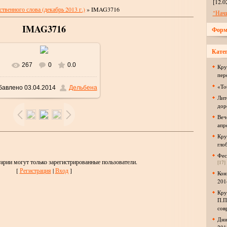
[12.0
твенного слова (декабрь 2013 г.)
» IMAG3716
"Нач
IMAG3716
Форм
Катег
267
0
0.0
В реальном размере
Кру
пер
«To
бавлено
03.04.2014
Дельбена
1600x958
/ 168.3Kb
Лит
дор
Веч
апр
Кру
гло
Фес
арии могут только зарегистрированные пользователи.
[17]
[
Регистрация
|
Вход
]
Кон
2014
Кру
П.П
сов
Дни