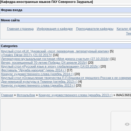
[
Кафедра иностранных языков ГАУ Северного Зауралья
]
Форма входа
Меню сайта
Главная страница
Информация о кафедре
Преподаватели кафедры
Каталог 
Тек
Categories
Круглый стол «К.И. Чуковский –поэт, переводчик, литературный критик»
[5]
«Totales Diktat-2017» (21.02.2017г)
[16]
Литературно-музыкальная гостиная «Моя дорога счастья» (27.10.2016г)
[11]
Вечер, посвященный 70-летию Победы (24 апреля 2015г)
[20]
Круглый стол «Русский язык в эпоху глобализации» (14.03.2015г.)
[20]
Фестиваль "Дружба народов" (июнь 2014 г.)
[17]
Конкурс художественного слова (ноябрь 2014 г.)
[20]
Круглый стол «Осмысление творчества П.П.Ершова:от прошлого России к ее современ
Дни немецкой культуры в Тюмени (октябрь 2013 г.)
[4]
Конкурс художественного слова (декабрь 2013 г.)
[20]
Главная
»
Фотоальбом
»
Конкурс художественного слова (декабрь 2013 г.)
» IMAG368