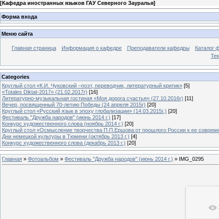
[
Кафедра иностранных языков ГАУ Северного Зауралья
]
Форма входа
Меню сайта
Главная страница
Информация о кафедре
Преподаватели кафедры
Каталог 
Тек
Categories
Круглый стол «К.И. Чуковский –поэт, переводчик, литературный критик»
[5]
«Totales Diktat-2017» (21.02.2017г)
[16]
Литературно-музыкальная гостиная «Моя дорога счастья» (27.10.2016г)
[11]
Вечер, посвященный 70-летию Победы (24 апреля 2015г)
[20]
Круглый стол «Русский язык в эпоху глобализации» (14.03.2015г.)
[20]
Фестиваль "Дружба народов" (июнь 2014 г.)
[17]
Конкурс художественного слова (ноябрь 2014 г.)
[20]
Круглый стол «Осмысление творчества П.П.Ершова:от прошлого России к ее современ
Дни немецкой культуры в Тюмени (октябрь 2013 г.)
[4]
Конкурс художественного слова (декабрь 2013 г.)
[20]
Главная
»
Фотоальбом
»
Фестиваль "Дружба народов" (июнь 2014 г.)
» IMG_0295