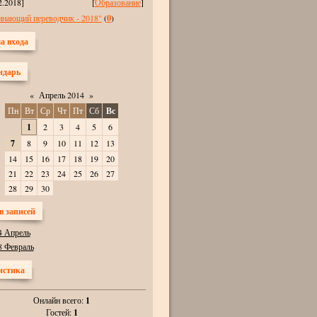
2.2018]
[
Образование
]
инающий переводчик - 2018"
(
0
)
а входа
ндарь
«
Апрель 2014
»
Пн
Вт
Ср
Чт
Пт
Сб
Вс
1
2
3
4
5
6
7
8
9
10
11
12
13
14
15
16
17
18
19
20
21
22
23
24
25
26
27
28
29
30
в записей
4 Апрель
8 Февраль
истика
Онлайн всего:
1
Гостей:
1