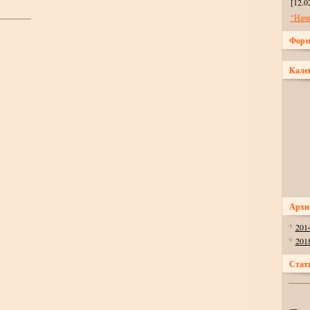
[12.0
"Нач
Форм
Кале
Архи
201
201
Стат