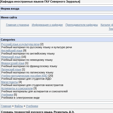
[
Кафедра иностранных языков ГАУ Северного Зауралья
]
Форма входа
Меню сайта
Главная страница
Информация о кафедре
Преподаватели кафедры
Каталог 
Тек
Categories
Русский язык и культура речи
[2]
Учебный материал по русскому языку и культуре речи
Английский язык
[9]
Учебный материал по английскому языку
Немецкий язык
[16]
Учебный материал по немецкому языку
Французский язык
[1]
Учебный материал по французскому языку
Латинский язык
[1]
Учебный материал по латинскому языку
Учебно-методические пособия ИДО
[20]
Учебный материал для студентов ИДО
Магистранты
[4]
Учебный материал для студентов-магистрантов
Аспиранты и соискатели
[3]
Учебные материалы для аспирантов и соискателей
Учебники
[5]
Учебники в электронном виде
Главная
»
Файлы
»
Учебники
Словарь трудностей русского языка. Розенталь Д.Э.