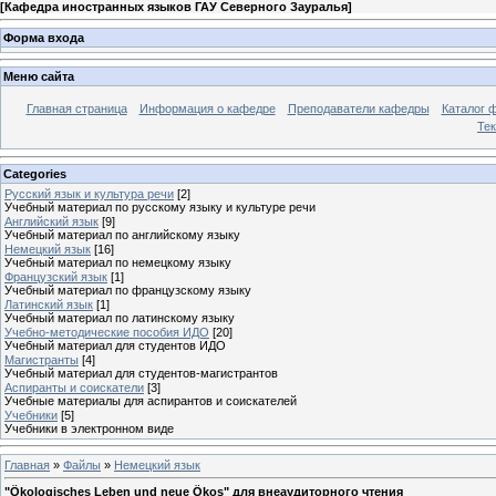
[
Кафедра иностранных языков ГАУ Северного Зауралья
]
Форма входа
Меню сайта
Главная страница
Информация о кафедре
Преподаватели кафедры
Каталог 
Тек
Categories
Русский язык и культура речи
[2]
Учебный материал по русскому языку и культуре речи
Английский язык
[9]
Учебный материал по английскому языку
Немецкий язык
[16]
Учебный материал по немецкому языку
Французский язык
[1]
Учебный материал по французскому языку
Латинский язык
[1]
Учебный материал по латинскому языку
Учебно-методические пособия ИДО
[20]
Учебный материал для студентов ИДО
Магистранты
[4]
Учебный материал для студентов-магистрантов
Аспиранты и соискатели
[3]
Учебные материалы для аспирантов и соискателей
Учебники
[5]
Учебники в электронном виде
Главная
»
Файлы
»
Немецкий язык
"Ökologisches Leben und neue Ökos" для внеаудиторного чтения