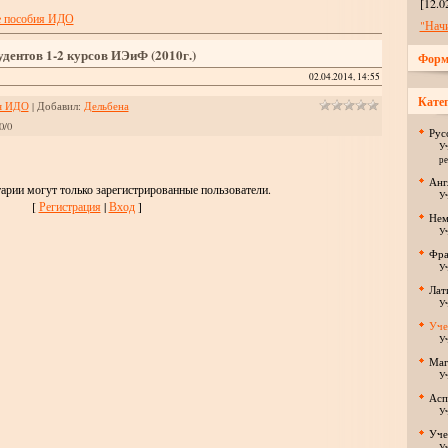
[12.0
е пособия ИДО
"Нач
дентов 1-2 курсов ИЭиФ (2010г.)
Форм
02.04.2014, 14:55
Катег
я ИДО
|
Добавил
:
Дельбена
0
/
0
Рус
Уч
ре
Анг
арии могут только зарегистрированные пользователи.
Уч
[
Регистрация
|
Вход
]
Нем
Уч
Фра
Уч
Лат
Уч
Уче
Уч
Маг
Уч
Асп
Уч
Уче
Уч