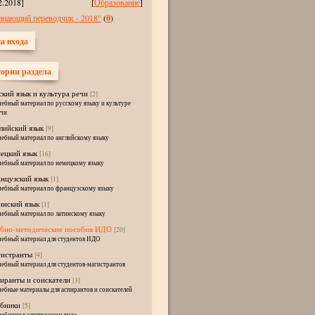
2.2018]
[
Образование
]
инающий переводчик - 2018"
(
0
)
а входа
ории раздела
ский язык и культура речи
[2]
ебный материал по русскому языку и культуре
чи
лийский язык
[9]
ебный материал по английскому языку
ецкий язык
[16]
ебный материал по немецкому языку
нцузский язык
[1]
ебный материал по французскому языку
инский язык
[1]
ебный материал по латинскому языку
бно-методические пособия ИДО
[20]
ебный материал для студентов ИДО
истранты
[4]
ебный материал для студентов-магистрантов
иранты и соискатели
[3]
ебные материалы для аспирантов и соискателей
бники
[5]
ебники в электронном виде