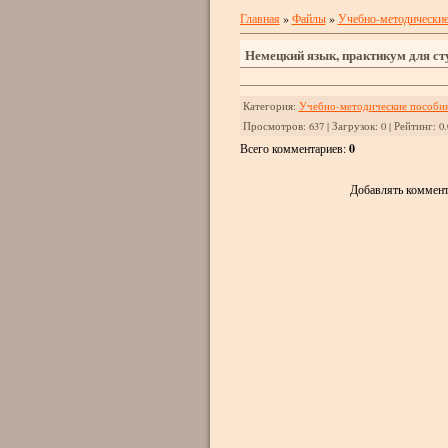
Главная
»
Файлы
»
Учебно-методически
Немецкий язык, практикум для сту
Категория
:
Учебно-методические пособи
Просмотров
:
637
|
Загрузок
:
0
|
Рейтинг
:
0.
Всего комментариев
:
0
Добавлять коммент