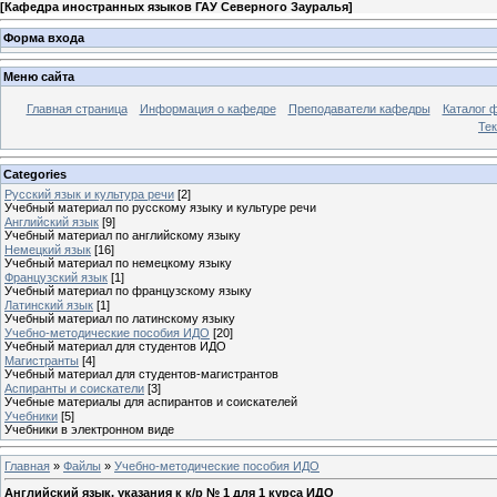
[
Кафедра иностранных языков ГАУ Северного Зауралья
]
Форма входа
Меню сайта
Главная страница
Информация о кафедре
Преподаватели кафедры
Каталог 
Тек
Categories
Русский язык и культура речи
[2]
Учебный материал по русскому языку и культуре речи
Английский язык
[9]
Учебный материал по английскому языку
Немецкий язык
[16]
Учебный материал по немецкому языку
Французский язык
[1]
Учебный материал по французскому языку
Латинский язык
[1]
Учебный материал по латинскому языку
Учебно-методические пособия ИДО
[20]
Учебный материал для студентов ИДО
Магистранты
[4]
Учебный материал для студентов-магистрантов
Аспиранты и соискатели
[3]
Учебные материалы для аспирантов и соискателей
Учебники
[5]
Учебники в электронном виде
Главная
»
Файлы
»
Учебно-методические пособия ИДО
Английский язык, указания к к/р № 1 для 1 курса ИДО