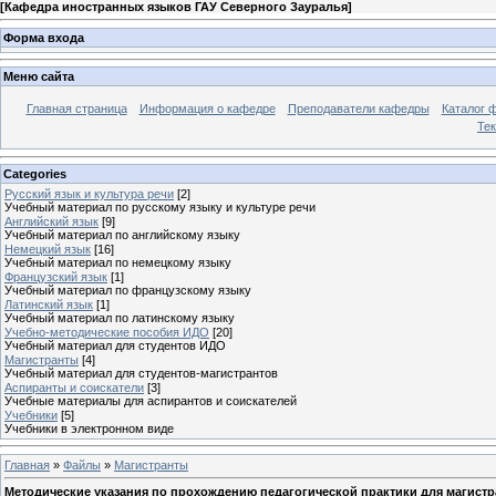
[
Кафедра иностранных языков ГАУ Северного Зауралья
]
Форма входа
Меню сайта
Главная страница
Информация о кафедре
Преподаватели кафедры
Каталог 
Тек
Categories
Русский язык и культура речи
[2]
Учебный материал по русскому языку и культуре речи
Английский язык
[9]
Учебный материал по английскому языку
Немецкий язык
[16]
Учебный материал по немецкому языку
Французский язык
[1]
Учебный материал по французскому языку
Латинский язык
[1]
Учебный материал по латинскому языку
Учебно-методические пособия ИДО
[20]
Учебный материал для студентов ИДО
Магистранты
[4]
Учебный материал для студентов-магистрантов
Аспиранты и соискатели
[3]
Учебные материалы для аспирантов и соискателей
Учебники
[5]
Учебники в электронном виде
Главная
»
Файлы
»
Магистранты
Методические указания по прохождению педагогической практики для магист