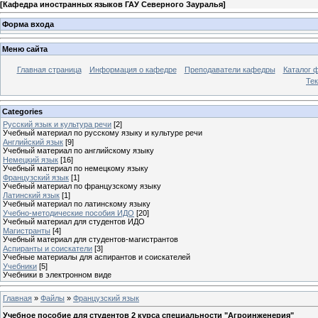
[
Кафедра иностранных языков ГАУ Северного Зауралья
]
Форма входа
Меню сайта
Главная страница
Информация о кафедре
Преподаватели кафедры
Каталог 
Тек
Categories
Русский язык и культура речи
[2]
Учебный материал по русскому языку и культуре речи
Английский язык
[9]
Учебный материал по английскому языку
Немецкий язык
[16]
Учебный материал по немецкому языку
Французский язык
[1]
Учебный материал по французскому языку
Латинский язык
[1]
Учебный материал по латинскому языку
Учебно-методические пособия ИДО
[20]
Учебный материал для студентов ИДО
Магистранты
[4]
Учебный материал для студентов-магистрантов
Аспиранты и соискатели
[3]
Учебные материалы для аспирантов и соискателей
Учебники
[5]
Учебники в электронном виде
Главная
»
Файлы
»
Французский язык
Учебное пособие для студентов 2 курса специальности "Агроинженерия"