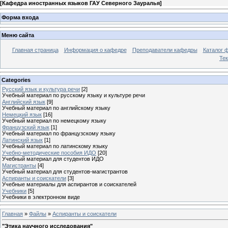
[
Кафедра иностранных языков ГАУ Северного Зауралья
]
Форма входа
Меню сайта
Главная страница
Информация о кафедре
Преподаватели кафедры
Каталог 
Тек
Categories
Русский язык и культура речи
[2]
Учебный материал по русскому языку и культуре речи
Английский язык
[9]
Учебный материал по английскому языку
Немецкий язык
[16]
Учебный материал по немецкому языку
Французский язык
[1]
Учебный материал по французскому языку
Латинский язык
[1]
Учебный материал по латинскому языку
Учебно-методические пособия ИДО
[20]
Учебный материал для студентов ИДО
Магистранты
[4]
Учебный материал для студентов-магистрантов
Аспиранты и соискатели
[3]
Учебные материалы для аспирантов и соискателей
Учебники
[5]
Учебники в электронном виде
Главная
»
Файлы
»
Аспиранты и соискатели
"Этика научного исследования"