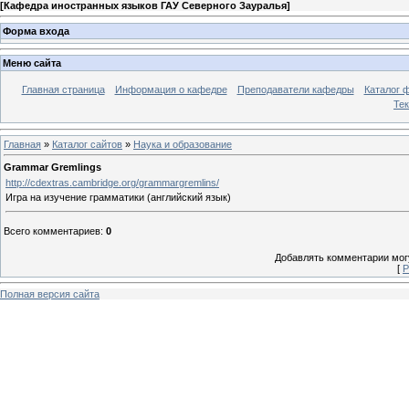
[
Кафедра иностранных языков ГАУ Северного Зауралья
]
Форма входа
Меню сайта
Главная страница
Информация о кафедре
Преподаватели кафедры
Каталог 
Тек
Главная
»
Каталог сайтов
»
Наука и образование
Grammar Gremlings
http://cdextras.cambridge.org/grammargremlins/
Игра на изучение грамматики (английский язык)
Всего комментариев
:
0
Добавлять комментарии могу
[
Р
Полная версия сайта