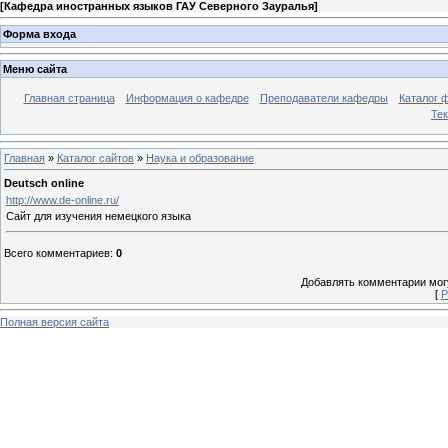
[
Кафедра иностранных языков ГАУ Северного Зауралья
]
Форма входа
Меню сайта
Главная страница
Информация о кафедре
Преподаватели кафедры
Каталог 
Тек
Главная
»
Каталог сайтов
»
Наука и образование
Deutsch online
http://www.de-online.ru/
Сайт для изучения немецкого языка
Всего комментариев
:
0
Добавлять комментарии могу
[
Р
Полная версия сайта